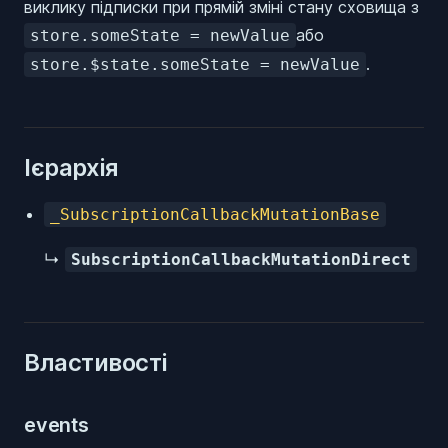
виклику підписки при прямій зміні стану сховища з
або
store.someState = newValue
.
store.$state.someState = newValue
Ієрархія
_SubscriptionCallbackMutationBase
↳
SubscriptionCallbackMutationDirect
Властивості
events