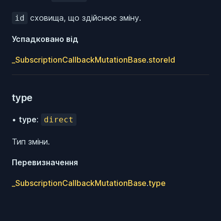
сховища, що здійснює зміну.
id
Успадковано від
_SubscriptionCallbackMutationBase
.
storeId
type
•
type
:
direct
Тип зміни.
Перевизначення
_SubscriptionCallbackMutationBase
.
type