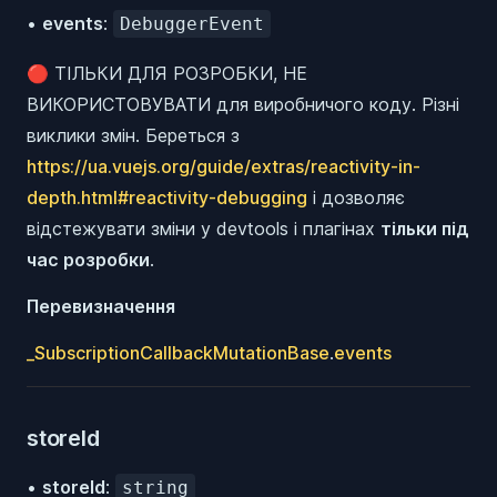
•
events
:
DebuggerEvent
🔴 ТІЛЬКИ ДЛЯ РОЗРОБКИ, НЕ
ВИКОРИСТОВУВАТИ для виробничого коду. Різні
виклики змін. Береться з
https://ua.vuejs.org/guide/extras/reactivity-in-
depth.html#reactivity-debugging
і дозволяє
відстежувати зміни у devtools і плагінах
тільки під
час розробки
.
Перевизначення
_SubscriptionCallbackMutationBase
.
events
storeId
•
storeId
:
string