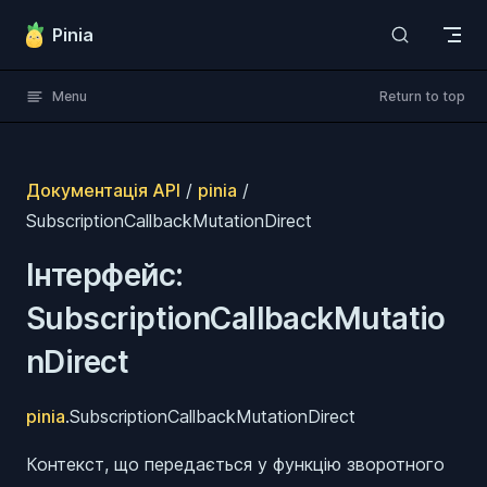
Skip to content
Pinia
Menu
Return to top
Документація API
/
pinia
/
SubscriptionCallbackMutationDirect
Інтерфейс:
SubscriptionCallbackMutatio
nDirect
pinia
.SubscriptionCallbackMutationDirect
Контекст, що передається у функцію зворотного